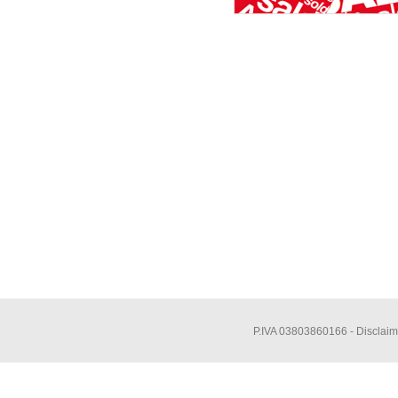
P.IVA 03803860166 -
Disclaim